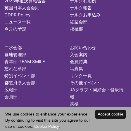
2023年度決算報告書
ナルク利用例
英国日本人会会則
ナルク報告
GDPR Policy
ナルクお申込み
ニュース一覧
紅葉会部
今月の予定
福祉部
二水会部
お問い合わせ
墓地管理部
入会案内
青年部 TEAM SMILE
会員特典
忘れな草部
写真集
特別イベント部
リンク一覧
都道府県人会部
その他イベント
広報部
JAクラブ・同好会・健康情
会員部
報
英検
We use cookies to enhance your experience.
Accept cookie
By continuing to visit this site you agree to our
use of cookies.
Cookie Policy
.
Copyright © 2026 Japan Association in the UK. All Rights Reserved.