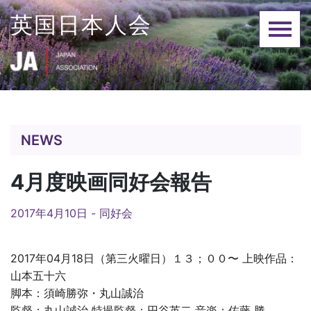
Skip
英国日本人会
to
content
NEWS
4月度映画同好会報告
2017年4月10日 -
同好会
2017年04月18日（第三火曜日）１３；００〜 上映作品：
山本五十六
脚本：須崎勝弥・丸山誠治
監督；丸山誠治 特撮監督；円谷英二 音楽；佐藤 勝