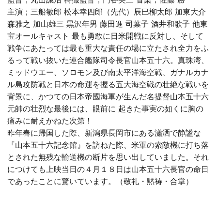
主演；三船敏郎 松本幸四郎（先代）辰巳柳太郎 加東大介
森雅之 加山雄三 黒沢年男 藤田進 司葉子 酒井和歌子 他東
宝オールキャスト 最も勇敢に日米開戦に反対し、そして
戦争にあたっては最も重大な責任の場に立たされ全力をふ
るって戦い抜いた連合艦隊司令長官山本五十六。真珠湾、
ミッドウエー、ソロモン及び南太平洋海空戦、ガナルカナ
ル島攻防戦と日本の命運を握る五大海空戦の壮絶な戦いを
背景に、かつての日本帝國海軍が生んだ名提督山本五十六
元帥の壮烈な最後には、眼前に 起きた事実の如くに胸の
痛みに耐えかねた次第！
昨年春に帰国した際、新潟県長岡市にある瀟洒で静謐な
『山本五十六記念館』を訪ねた際、米軍の索敵機に打ち落
とされた無残な輸送機の断片を思い出していました。それ
につけても上映当日の４月１８日は山本五十六長官の命日
であったことに驚いています。（敬礼・黙祷・合掌）