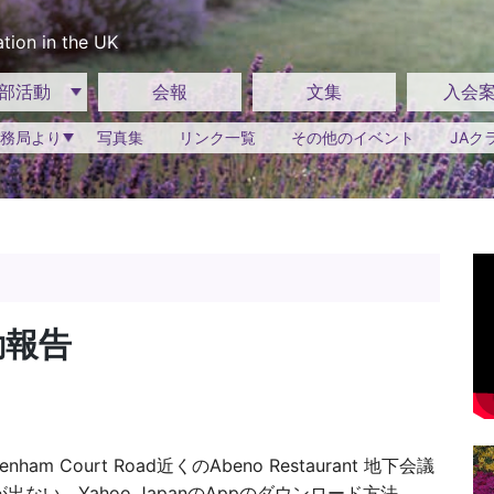
tion in the UK
部活動
会報
文集
入会
務局より
写真集
リンク一覧
その他のイベント
JAク
動報告
 Court Road近くのAbeno Restaurant 地下会議
出ない、Yahoo JapanのAppのダウンロード方法、