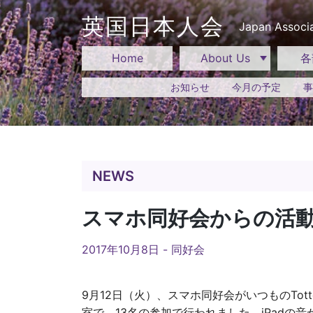
Skip
to
英国日本人会
Japan Associa
content
Home
About Us
各
お知らせ
今月の予定
事
NEWS
スマホ同好会からの活
2017年10月8日 -
同好会
9月12日（火）、スマホ同好会がいつものTottenham
室で、13名の参加で行われました。iPadの音が