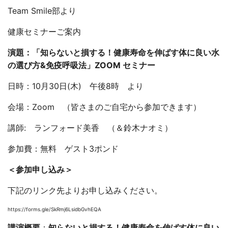
Team Smile部より
健康セミナーご案内
演題：「
知らないと損する！健康寿命を伸ばす体に良い水
の選び方
&免疫呼吸法」ZOOM セミナー
日時：10月30日(木) 午後8時 より
会場：Zoom （皆さまのご自宅から参加できます）
講師: ランフォード美香 （＆鈴木ナオミ）
参加費：無料 ゲスト3ポンド
＜参加申し込み＞
下記のリンク先よりお申し込みください。
https://forms.gle/SkRmj6LsidbGvhEQA
講演概要
：
知らないと損する！
健康寿命を伸ばす体に良い