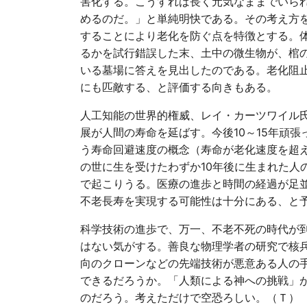
害化する。こうすれば長く元気なままでいら
めるのだ。」と単純明快である。その考え方
することにより老化を防ぐ点を特徴とする。
るかを試行錯誤した末、土中の微生物が、棺
いる墓場に答えを見出したのである。老化阻
にも匹敵する、と評価する向きもある。
人工知能の世界的権威、レイ・カーツワイル
展が人間の寿命を延ばす。今後10～15年頑
う寿命回避速度の概念（寿命が老化速度を超え
の世に生を受けたわずか10年後に生まれた人
で起こりうる。医療の進歩と時間の経過が足
不老長寿を実現する可能性は十分にある、と
科学技術の進歩で、万一、不老不死の時代が
はない気がする。善良な物理学者の研究で核
向のクローンなどの先端技術が悪意ある人の
できるだろうか。「人類による神への挑戦」
のだろう。考えただけで空恐ろしい。（Ｔ）