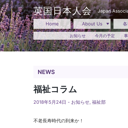
Skip
to
英国日本人会
Japan Associa
content
Home
About Us
各
お知らせ
今月の予定
事
NEWS
福祉コラム
2018年5月24日 -
お知らせ
,
福祉部
不老長寿時代の到来か！