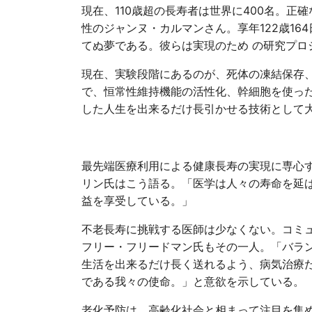
現在、110歳超の長寿者は世界に400名。
性のジャンヌ・カルマンさん。享年122歳1
てぬ夢である。彼らは実現のため の研究プロ
現在、実験段階にあるのが、死体の凍結保存
で、恒常性維持機能の活性化、幹細胞を使った
した人生を出来るだけ長引かせる技術として
最先端医療利用による健康長寿の実現に専心
リン氏はこう語る。「医学は人々の寿命を延
益を享受している。」
不老長寿に挑戦する医師は少なくない。コミ
フリー・フリードマン氏もその一人。「バラ
生活を出来るだけ長く送れるよう、病気治療
である我々の使命。」と意欲を示している。
老化予防は、高齢化社会と相まって注目を集