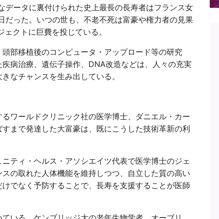
正確なデータに裏付けられた史上最長の長寿者はフランス女
64日だった。いつの世も、不老不死は富豪や権力者の見果
ジェクトに巨費を投じている。
、頭部移植後のコンピュータ・アップロード等の研究
疾病治療、遺伝子操作、DNA改造などは、人々の充実
大きなチャンスを生み出している。
するワールドクリニック社の医学博士、ダニエル・カー
ばすまで発達した大富豪は、既にこうした技術革新の利
ュニティ・ヘルス・アソシエイツ代表で医学博士のジェ
ンスの取れた人体機能を維持しつつ、自立した質の高い
だけでなく予防することで、長寿を支援することが医師
めている。ケンブリッジ大の老年生物学者、オーブリ