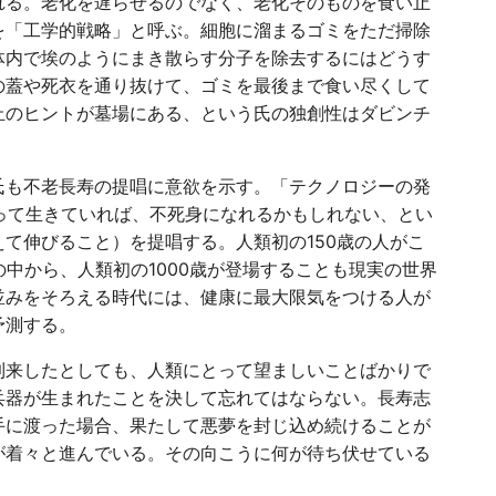
れる。老化を遅らせるのでなく、老化そのものを食い止
を「工学的戦略」と呼ぶ。細胞に溜まるゴミをただ掃除
体内で埃のようにまき散らす分子を除去するにはどうす
の蓋や死衣を通り抜けて、ゴミを最後まで食い尽くして
止のヒントが墓場にある、という氏の独創性はダビンチ
氏も不老長寿の提唱に意欲を示す。「テクノロジーの発
張って生きていれば、不死身になれるかもしれない、とい
て伸びること）を提唱する。人類初の150歳の人がこ
の中から、人類初の1000歳が登場することも現実の世界
並みをそろえる時代には、健康に最大限気をつける人が
予測する。
到来したとしても、人類にとって望ましいことばかりで
兵器が生まれたことを決して忘れてはならない。長寿志
手に渡った場合、果たして悪夢を封じ込め続けることが
が着々と進んでいる。その向こうに何が待ち伏せている