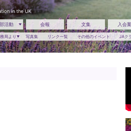
tion in the UK
部活動
会報
文集
入会
務局より
写真集
リンク一覧
その他のイベント
JAク