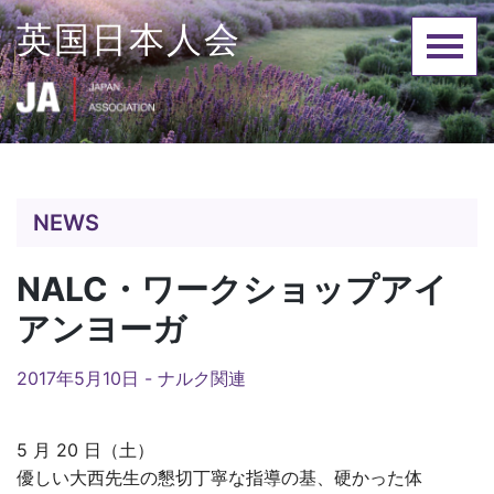
Skip
英国日本人会
to
content
NEWS
NALC・ワークショップアイ
アンヨーガ
2017年5月10日 -
ナルク関連
5 月 20 日（土）
優しい大西先生の懇切丁寧な指導の基、硬かった体