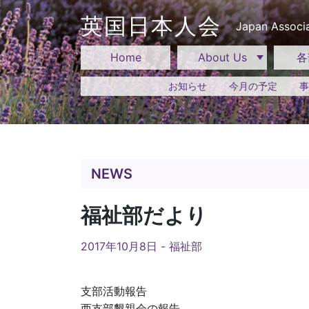
Skip
to
英国日本人会
Japan Associa
content
Home
About Us
各
お知らせ
今月の予定
事
NEWS
福祉部だより
2017年10月8日 -
福祉部
支部活動報告
西支部懇親会の報告