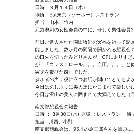
日時：９月１４日（木）
場所：Eat東京（ソーホー）レストラン
担当：山本、竹内
元気溌剌の女性会員の中に、珍しく男性会員2
前日ご逝去された園田牧師の冥福を祈って黙
能しました。数か月の間隔で開かれる懇親会
の口火を切ったみどりさんが「GPに太りす
が、「コレステロール。。。血圧。。。」と
実味を帯びた感じでした。
参加者の声：役に立つお話が聞けてとてもよ
今日は久しぶりに美人達にかこまれて楽しい
今日は沢山の美人に囲まれて大満足でした（
南支部懇親会の報告
日時 ： 8月30日(水) 会場 ：レストラン 「海」T
担当 : 川西、小野
南支部懇親会は、95才の原三郎さんを筆頭に