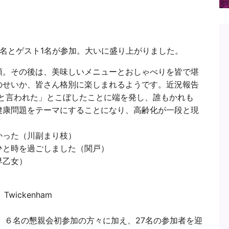
名とゲスト1名が参加。大いに盛り上がりました。
頭。その後は、美味しいメニューとおしゃべりを皆で堪
のせいか、皆さん格別に楽しまれるようです。近況報告
ぎと言われた」とこぼしたことに端を発し、誰もかれも
健康問題をテーマにすることになり、高齢化が一段と現
かった（川副まり枝）
ひと時を過ごしました（関戸）
早乙女）
wickenham
、６名の懇親会初参加の方々に加え、27名の参加者を迎