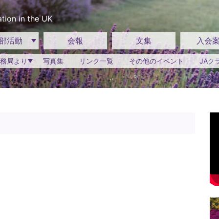
tion in the UK
部活動
会報
文集
入会
務局より
写真集
リンク一覧
その他のイベント
JAク