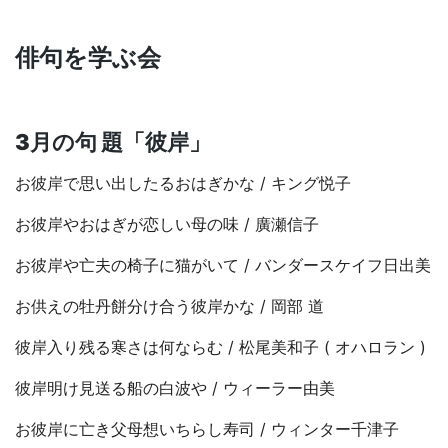
俳句を学ぶ会
3月の句 題「彼岸」
お彼岸で思い出したるおはぎかな /
キング悦子
お彼岸やおはぎが恋しい母の味 /
廣瀬信子
お彼岸や亡夫の椅子に猫がいて /
バンダースケイフ日出美
お供えの牡丹餅分け合う彼岸かな /
岡部 道
彼岸入り残る寒さは何ならむ /
松尾美和子 ( オハロラン )
彼岸明け見送る船の白波や /
ウィーラー由美
お彼岸に亡き父母想いちらし寿司 /
ウィンター千津子