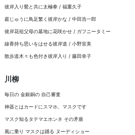
彼岸入り鶯と共に太極拳 /
福重久子
庭じゅうに鳥足繁く彼岸かな /
中田浩一郎
彼岸花祖父母の墓地に花咲かせ /
ガフニータミー
線香持ち思いをはせる彼岸道 /
小野宣美
散歩道木々も色付き彼岸入り /
藤田幸子
川柳
毎日の 金銀銅の 自己審査
神器とはカードにスマホ、マスクです
マスク知るタテマエホンネ その矛盾
風に乗り マスクは踊る ヌーディショー